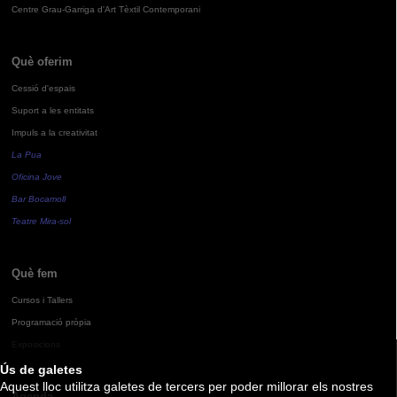
Centre Grau-Garriga d'Art Tèxtil Contemporani
Què oferim
Cessió d'espais
Suport a les entitats
Impuls a la creativitat
La Pua
Oficina Jove
Bar Bocamoll
Teatre Mira-sol
Què fem
Cursos i Tallers
Programació pròpia
Exposicions
Ús de galetes
Aquest lloc utilitza galetes de tercers per poder millorar els nostres
Agenda