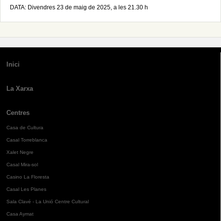
DATA: Divendres 23 de maig de 2025, a les 21.30 h
Inici
La Xarxa
Centres
Casa de Cultura
Casal Torreblanca
Xalet Negre
Casal Mira-sol
Casino La Floresta
Casal Les Planes
Sala Clavé - La Unió Centre Cultural
Casa Aymat