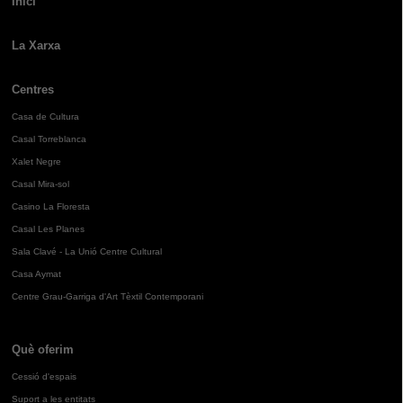
Inici
La Xarxa
Centres
Casa de Cultura
Casal Torreblanca
Xalet Negre
Casal Mira-sol
Casino La Floresta
Casal Les Planes
Sala Clavé - La Unió Centre Cultural
Casa Aymat
Centre Grau-Garriga d'Art Tèxtil Contemporani
Què oferim
Cessió d'espais
Suport a les entitats