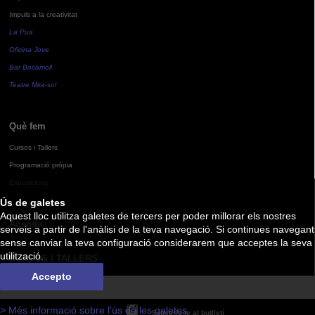
Impuls a la creativitat
La Pua
Oficina Jove
Bar Bocamoll
Teatre Mira-sol
Què fem
Cursos i Tallers
Programació pròpia
Exposicions
Ús de galetes
Aquest lloc utilitza galetes de tercers per poder millorar els nostres
Agenda
serveis a partir de l'anàlisi de la teva navegació. Si continues navegant
sense canviar la teva configuració considerarem que acceptes la seva
utilització.
CURSOS I TALLERS
Accepto
> Més informació sobre l'ús de les galetes
Subscriu-te al butlletí