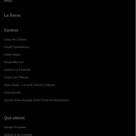
Inici
La Xarxa
Centres
Casa de Cultura
Casal Torreblanca
Xalet Negre
Casal Mira-sol
Casino La Floresta
Casal Les Planes
Sala Clavé - La Unió Centre Cultural
Casa Aymat
Centre Grau-Garriga d'Art Tèxtil Contemporani
Què oferim
Cessió d'espais
Suport a les entitats