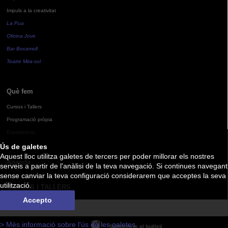
Impuls a la creativitat
La Pua
Oficina Jove
Bar Bocamoll
Teatre Mira-sol
Què fem
Cursos i Tallers
Programació pròpia
Exposicions
Ús de galetes
Aquest lloc utilitza galetes de tercers per poder millorar els nostres
Agenda
serveis a partir de l'anàlisi de la teva navegació. Si continues navegant
sense canviar la teva configuració considerarem que acceptes la seva
utilització.
CURSOS I TALLERS
Accepto
> Més informació sobre l'ús de les galetes
Subscriu-te al butlletí