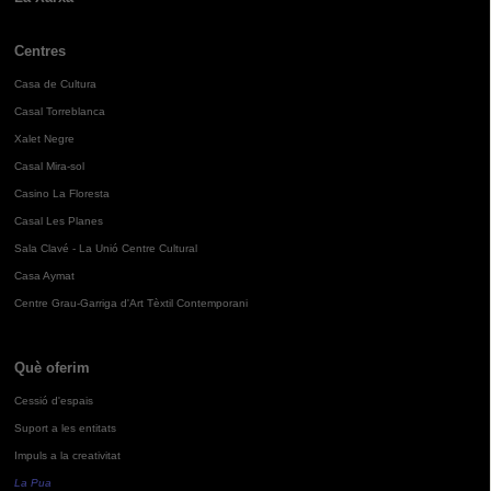
Centres
Casa de Cultura
Casal Torreblanca
Xalet Negre
Casal Mira-sol
Casino La Floresta
Casal Les Planes
Sala Clavé - La Unió Centre Cultural
Casa Aymat
Centre Grau-Garriga d'Art Tèxtil Contemporani
Què oferim
Cessió d'espais
Suport a les entitats
Impuls a la creativitat
La Pua