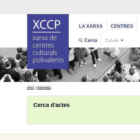
LA XARXA
CENTRES
Cerca
Català
Inici
Agenda
Cerca d'actes