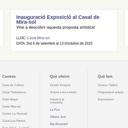
Inauguració Exposició al Casal de
Mira-sol
Vine a descobrir aquesta proposta artística!
LLOC:
Casal Mira-sol
DATA: Del 6 de setembre al 13 d'octubre de 2025
Centres
Què oferim
Què fem
Casa de Cultura
Cessió d'espais
Cursos i Tallers
Casal Torreblanca
Suport a les entitats
Programació pròpia
Xalet Negre
Impuls a la
Exposicions
creativitat
Casal Mira-sol
La Pua
Casino La Floresta
Oficina Jove
Casal Les Planes
Bar Bocamoll
Sala Clavé - La Unió