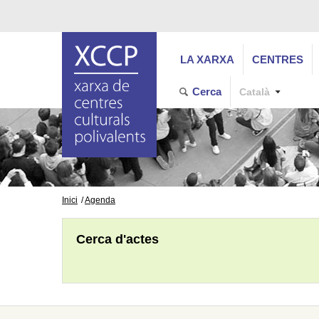
LA XARXA
CENTRES
Cerca
Català
Inici
Agenda
Cerca d'actes