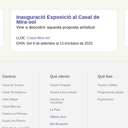
Inauguració Exposició al Casal de
Mira-sol
Vine a descobrir aquesta proposta artística!
LLOC:
Casal Mira-sol
DATA: Del 6 de setembre al 13 d'octubre de 2025
Centres
Què oferim
Què fem
Casa de Cultura
Cessió d'espais
Cursos i Tallers
Casal Torreblanca
Suport a les entitats
Programació pròpia
Xalet Negre
Impuls a la
Exposicions
creativitat
Casal Mira-sol
La Pua
Casino La Floresta
Oficina Jove
Casal Les Planes
Bar Bocamoll
Sala Clavé - La Unió