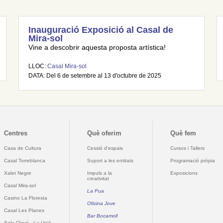
Inauguració Exposició al Casal de
Mira-sol
Vine a descobrir aquesta proposta artística!
LLOC:
Casal Mira-sol
DATA: Del 6 de setembre al 13 d'octubre de 2025
Centres
Què oferim
Què fem
Casa de Cultura
Cessió d'espais
Cursos i Tallers
Casal Torreblanca
Suport a les entitats
Programació pròpia
Xalet Negre
Impuls a la
Exposicions
creativitat
Casal Mira-sol
La Pua
Casino La Floresta
Oficina Jove
Casal Les Planes
Bar Bocamoll
Sala Clavé - La Unió