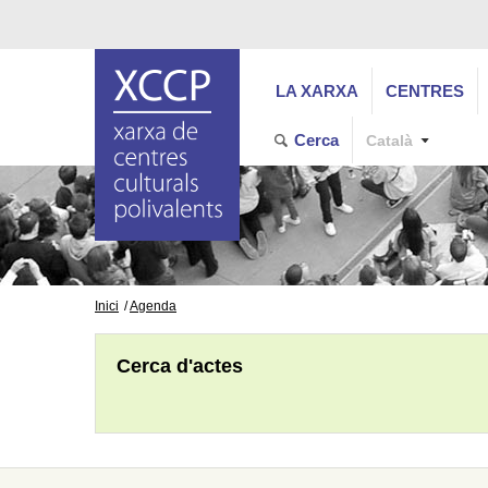
LA XARXA
CENTRES
Cerca
Català
Inici
Agenda
Cerca d'actes