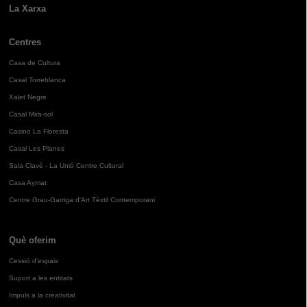
La Xarxa
Centres
Casa de Cultura
Casal Torreblanca
Xalet Negre
Casal Mira-sol
Casino La Floresta
Casal Les Planes
Sala Clavé - La Unió Centre Cultural
Casa Aymat
Centre Grau-Garriga d'Art Tèxtil Contemporani
Què oferim
Cessió d'espais
Suport a les entitats
Impuls a la creativitat