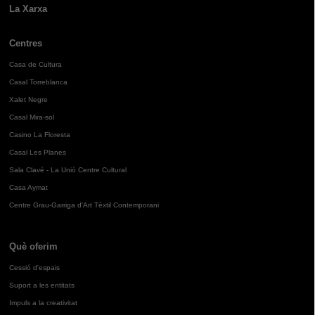
La Xarxa
Centres
Casa de Cultura
Casal Torreblanca
Xalet Negre
Casal Mira-sol
Casino La Floresta
Casal Les Planes
Sala Clavé - La Unió Centre Cultural
Casa Aymat
Centre Grau-Garriga d'Art Tèxtil Contemporani
Què oferim
Cessió d'espais
Suport a les entitats
Impuls a la creativitat