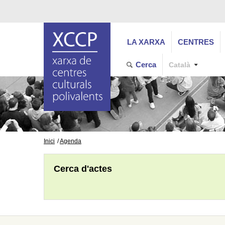
LA XARXA
CENTRES
Cerca
Català
Inici
Agenda
Cerca d'actes