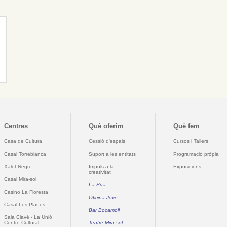
Centres
Què oferim
Què fem
Casa de Cultura
Cessió d'espais
Cursos i Tallers
Casal Torreblanca
Suport a les entitats
Programació pròpia
Xalet Negre
Impuls a la
Exposicions
creativitat
Casal Mira-sol
La Pua
Casino La Floresta
Oficina Jove
Casal Les Planes
Bar Bocamoll
Sala Clavé - La Unió
Centre Cultural
Teatre Mira-sol