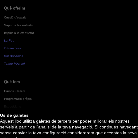
Què oferim
Cessió d'espais
Suport a les entitats
Impuls a la creativitat
La Pua
Oficina Jove
Bar Bocamoll
Teatre Mira-sol
Què fem
Cursos i Tallers
Programació pròpia
Exposicions
Ús de galetes
Aquest lloc utilitza galetes de tercers per poder millorar els nostres
Agenda
serveis a partir de l'anàlisi de la teva navegació. Si continues navegant
sense canviar la teva configuració considerarem que acceptes la seva