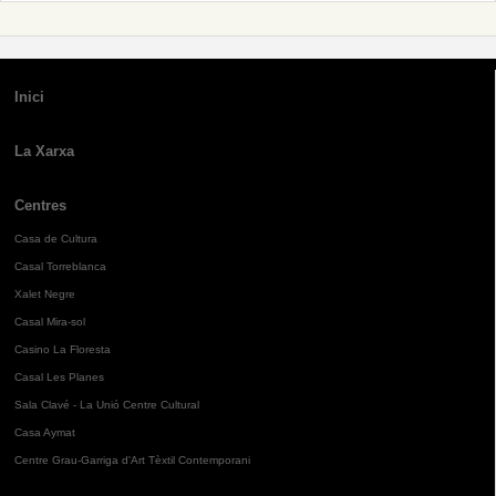
Inici
La Xarxa
Centres
Casa de Cultura
Casal Torreblanca
Xalet Negre
Casal Mira-sol
Casino La Floresta
Casal Les Planes
Sala Clavé - La Unió Centre Cultural
Casa Aymat
Centre Grau-Garriga d'Art Tèxtil Contemporani