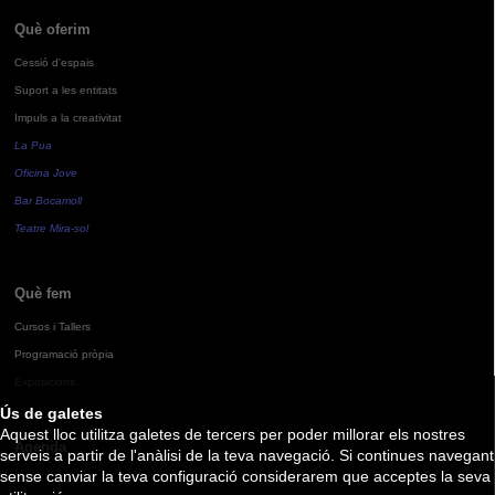
Què oferim
Cessió d'espais
Suport a les entitats
Impuls a la creativitat
La Pua
Oficina Jove
Bar Bocamoll
Teatre Mira-sol
Què fem
Cursos i Tallers
Programació pròpia
Exposicions
Ús de galetes
Aquest lloc utilitza galetes de tercers per poder millorar els nostres
Agenda
serveis a partir de l'anàlisi de la teva navegació. Si continues navegant
sense canviar la teva configuració considerarem que acceptes la seva