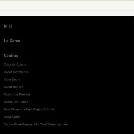
Inici
La Xarxa
Centres
Casa de Cultura
Casal Torreblanca
Xalet Negre
Casal Mira-sol
Casino La Floresta
Casal Les Planes
Sala Clavé - La Unió Centre Cultural
Casa Aymat
Centre Grau-Garriga d'Art Tèxtil Contemporani