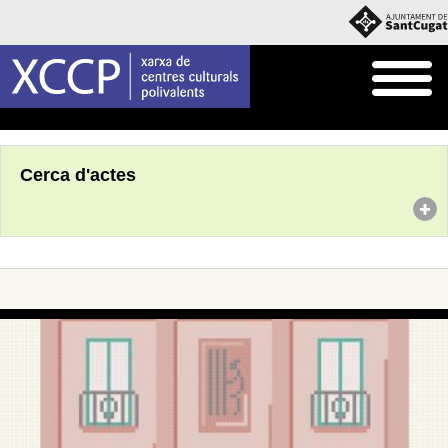
Inici
Agenda
Cerca d'actes