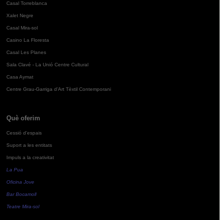
Casal Torreblanca
Xalet Negre
Casal Mira-sol
Casino La Floresta
Casal Les Planes
Sala Clavé - La Unió Centre Cultural
Casa Aymat
Centre Grau-Garriga d'Art Tèxtil Contemporani
Què oferim
Cessió d'espais
Suport a les entitats
Impuls a la creativitat
La Pua
Oficina Jove
Bar Bocamoll
Teatre Mira-sol