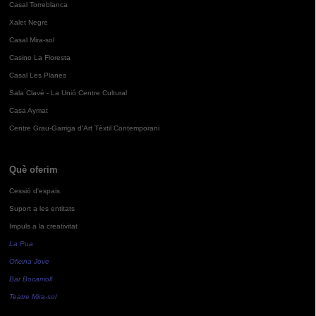
Casal Torreblanca
Xalet Negre
Casal Mira-sol
Casino La Floresta
Casal Les Planes
Sala Clavé - La Unió Centre Cultural
Casa Aymat
Centre Grau-Garriga d'Art Tèxtil Contemporani
Què oferim
Cessió d'espais
Suport a les entitats
Impuls a la creativitat
La Pua
Oficina Jove
Bar Bocamoll
Teatre Mira-sol