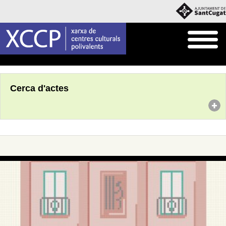
Inici
Agenda
Cerca d'actes