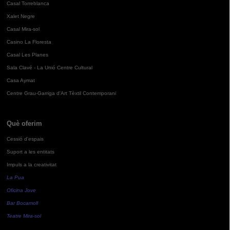
Casal Torreblanca
Xalet Negre
Casal Mira-sol
Casino La Floresta
Casal Les Planes
Sala Clavé - La Unió Centre Cultural
Casa Aymat
Centre Grau-Garriga d'Art Tèxtil Contemporani
Què oferim
Cessió d'espais
Suport a les entitats
Impuls a la creativitat
La Pua
Oficina Jove
Bar Bocamoll
Teatre Mira-sol