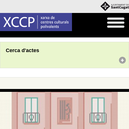
Inici
Agenda
Cerca d'actes