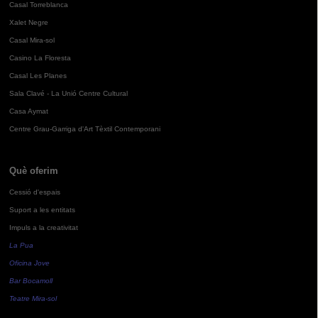
Casal Torreblanca
Xalet Negre
Casal Mira-sol
Casino La Floresta
Casal Les Planes
Sala Clavé - La Unió Centre Cultural
Casa Aymat
Centre Grau-Garriga d'Art Tèxtil Contemporani
Què oferim
Cessió d'espais
Suport a les entitats
Impuls a la creativitat
La Pua
Oficina Jove
Bar Bocamoll
Teatre Mira-sol