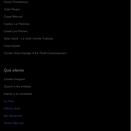
Casal Torreblanca
Xalet Negre
Casal Mira-sol
Casino La Floresta
Casal Les Planes
Sala Clavé - La Unió Centre Cultural
Casa Aymat
Centre Grau-Garriga d'Art Tèxtil Contemporani
Què oferim
Cessió d'espais
Suport a les entitats
Impuls a la creativitat
La Pua
Oficina Jove
Bar Bocamoll
Teatre Mira-sol