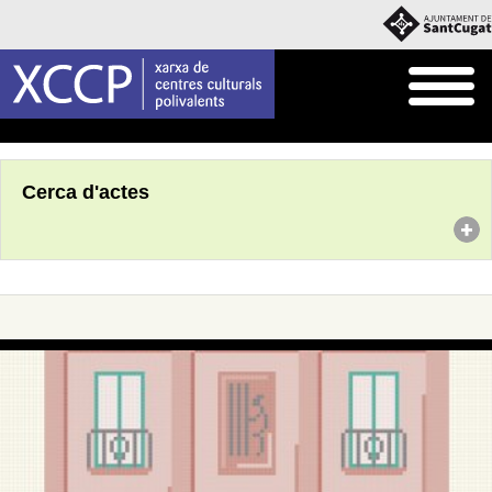
Inici
Agenda
Cerca d'actes