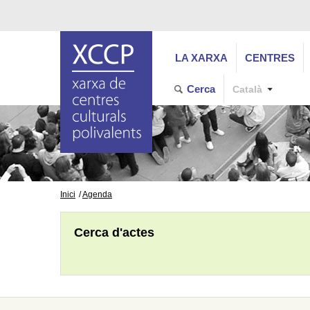
LA XARXA
CENTRES
Cerca
Català
Inici
Agenda
Cerca d'actes