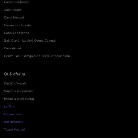
Casal Torreblanca
Xalet Negre
Casal Mira-sol
Casino La Floresta
Casal Les Planes
Sala Clavé - La Unió Centre Cultural
Casa Aymat
Centre Grau-Garriga d'Art Tèxtil Contemporani
Què oferim
Cessió d'espais
Suport a les entitats
Impuls a la creativitat
La Pua
Oficina Jove
Bar Bocamoll
Teatre Mira-sol