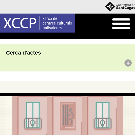
Inici
Agenda
Cerca d'actes