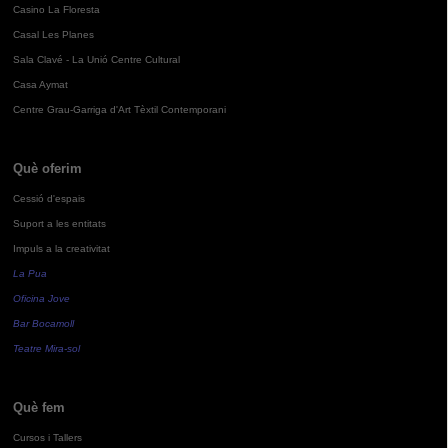
Casino La Floresta
Casal Les Planes
Sala Clavé - La Unió Centre Cultural
Casa Aymat
Centre Grau-Garriga d'Art Tèxtil Contemporani
Què oferim
Cessió d'espais
Suport a les entitats
Impuls a la creativitat
La Pua
Oficina Jove
Bar Bocamoll
Teatre Mira-sol
Què fem
Cursos i Tallers