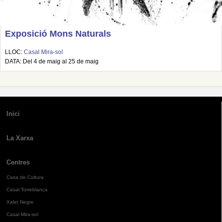
Exposició Mons Naturals
LLOC:
Casal Mira-sol
DATA: Del 4 de maig al 25 de maig
Inici
La Xarxa
Centres
Casa de Cultura
Casal Torreblanca
Xalet Negre
Casal Mira-sol