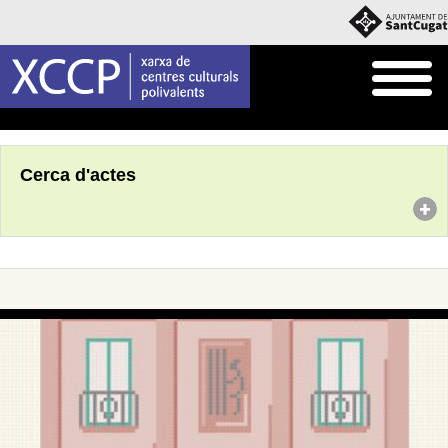
Inici
Agenda
Cerca d'actes