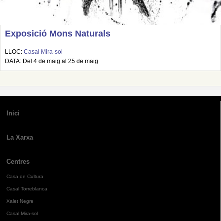
Exposició Mons Naturals
LLOC:
Casal Mira-sol
DATA: Del 4 de maig al 25 de maig
Inici
La Xarxa
Centres
Casa de Cultura
Casal Torreblanca
Xalet Negre
Casal Mira-sol