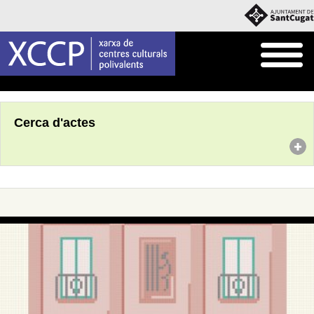
Inici
Agenda
Cerca d'actes