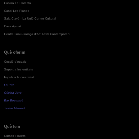
Casino La Floresta
Casal Les Planes
Sala Clavé - La Unió Centre Cultural
Casa Aymat
Centre Grau-Garriga d'Art Tèxtil Contemporani
Què oferim
Cessió d'espais
Suport a les entitats
Impuls a la creativitat
La Pua
Oficina Jove
Bar Bocamoll
Teatre Mira-sol
Què fem
Cursos i Tallers