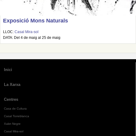
Exposició Mons Naturals
LLOC:
Casal Mira-sol
DATA: Del 4 de maig al 25 de maig
Inici
La Xarxa
Centres
Casa de Cultura
Casal Torreblanca
Xalet Negre
Casal Mira-sol