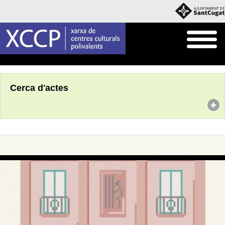
Inici
Agenda
Cerca d'actes