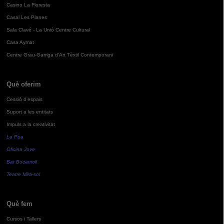
Casino La Floresta
Casal Les Planes
Sala Clavé - La Unió Centre Cultural
Casa Aymat
Centre Grau-Garriga d'Art Tèxtil Contemporani
Què oferim
Cessió d'espais
Suport a les entitats
Impuls a la creativitat
La Pua
Oficina Jove
Bar Bocamoll
Teatre Mira-sol
Què fem
Cursos i Tallers