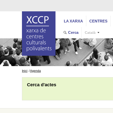
LA XARXA
CENTRES
Cerca
Català
Inici
Agenda
Cerca d'actes