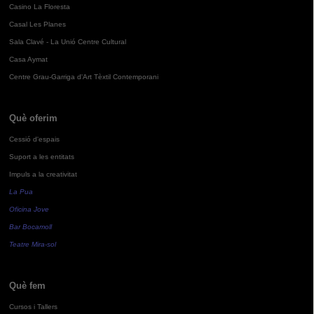
Casino La Floresta
Casal Les Planes
Sala Clavé - La Unió Centre Cultural
Casa Aymat
Centre Grau-Garriga d'Art Tèxtil Contemporani
Què oferim
Cessió d'espais
Suport a les entitats
Impuls a la creativitat
La Pua
Oficina Jove
Bar Bocamoll
Teatre Mira-sol
Què fem
Cursos i Tallers