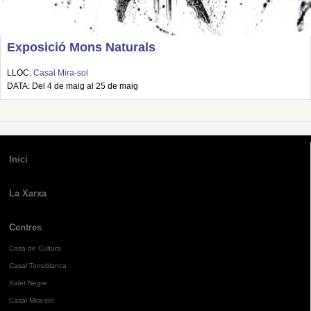
Exposició Mons Naturals
LLOC:
Casal Mira-sol
DATA: Del 4 de maig al 25 de maig
Inici
La Xarxa
Centres
Casa de Cultura
Casal Torreblanca
Xalet Negre
Casal Mira-sol