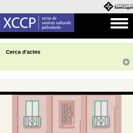
Inici
Agenda
Cerca d'actes