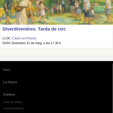
Diverdivendres. Tarda de circ
LLOC:
Casal Les Planes
DATA: Divendres 22 de maig, a les 17.30 h
Inici
La Xarxa
Centres
Casa de Cultura
Casal Torreblanca