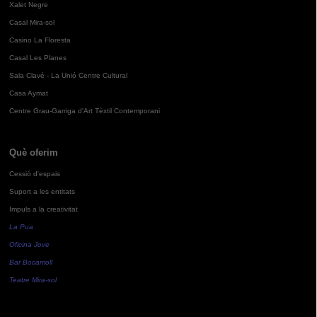
Xalet Negre
Casal Mira-sol
Casino La Floresta
Casal Les Planes
Sala Clavé - La Unió Centre Cultural
Casa Aymat
Centre Grau-Garriga d'Art Tèxtil Contemporani
Què oferim
Cessió d'espais
Suport a les entitats
Impuls a la creativitat
La Pua
Oficina Jove
Bar Bocamoll
Teatre Mira-sol