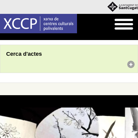
Inici
Agenda
Cerca d'actes