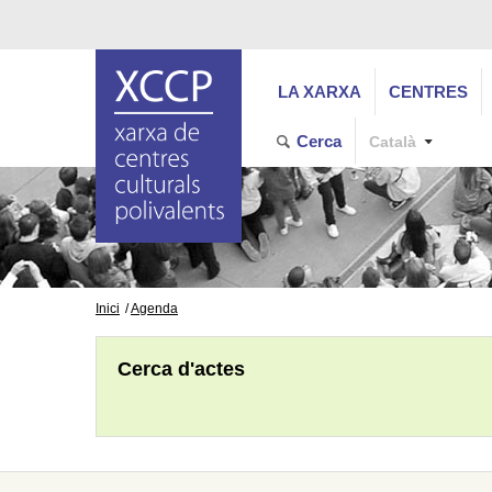
LA XARXA
CENTRES
Cerca
Català
Inici
Agenda
Cerca d'actes