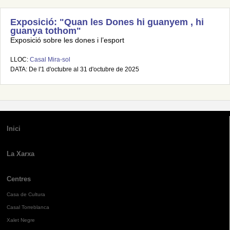
Exposició: "Quan les Dones hi guanyem , hi
guanya tothom"
Exposició sobre les dones i l’esport
LLOC:
Casal Mira-sol
DATA: De l'1 d'octubre al 31 d'octubre de 2025
Inici
La Xarxa
Centres
Casa de Cultura
Casal Torreblanca
Xalet Negre