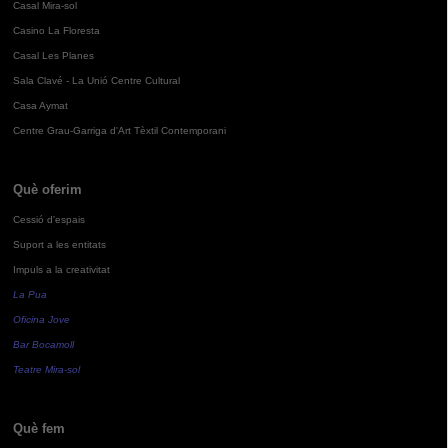
Casal Mira-sol
Casino La Floresta
Casal Les Planes
Sala Clavé - La Unió Centre Cultural
Casa Aymat
Centre Grau-Garriga d'Art Tèxtil Contemporani
Què oferim
Cessió d'espais
Suport a les entitats
Impuls a la creativitat
La Pua
Oficina Jove
Bar Bocamoll
Teatre Mira-sol
Què fem