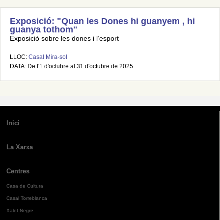
Exposició: "Quan les Dones hi guanyem , hi
guanya tothom"
Exposició sobre les dones i l’esport
LLOC:
Casal Mira-sol
DATA: De l'1 d'octubre al 31 d'octubre de 2025
Inici
La Xarxa
Centres
Casa de Cultura
Casal Torreblanca
Xalet Negre