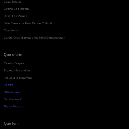
Casal Mira-sol
Casino La Floresta
Casal Les Planes
Sala Clavé - La Unió Centre Cultural
Casa Aymat
Centre Grau-Garriga d'Art Tèxtil Contemporani
Què oferim
Cessió d'espais
Suport a les entitats
Impuls a la creativitat
La Pua
Oficina Jove
Bar Bocamoll
Teatre Mira-sol
Què fem