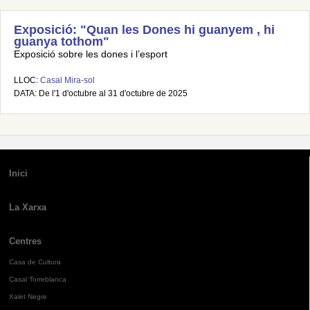
Exposició: "Quan les Dones hi guanyem , hi
guanya tothom"
Exposició sobre les dones i l’esport
LLOC:
Casal Mira-sol
DATA: De l'1 d'octubre al 31 d'octubre de 2025
Inici
La Xarxa
Centres
Casa de Cultura
Casal Torreblanca
Xalet Negre