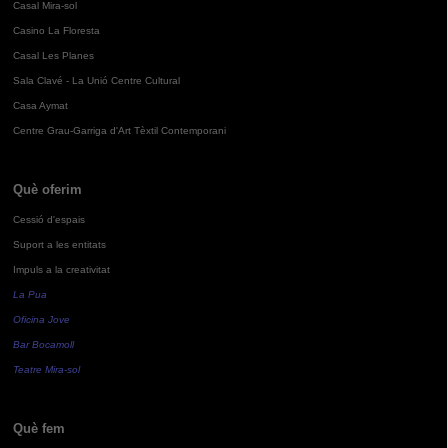
Casal Mira-sol
Casino La Floresta
Casal Les Planes
Sala Clavé - La Unió Centre Cultural
Casa Aymat
Centre Grau-Garriga d'Art Tèxtil Contemporani
Què oferim
Cessió d'espais
Suport a les entitats
Impuls a la creativitat
La Pua
Oficina Jove
Bar Bocamoll
Teatre Mira-sol
Què fem