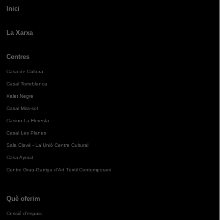
Inici
La Xarxa
Centres
Casa de Cultura
Casal Torreblanca
Xalet Negre
Casal Mira-sol
Casino La Floresta
Casal Les Planes
Sala Clavé - La Unió Centre Cultural
Casa Aymat
Centre Grau-Garriga d'Art Tèxtil Contemporani
Què oferim
Cessió d'espais