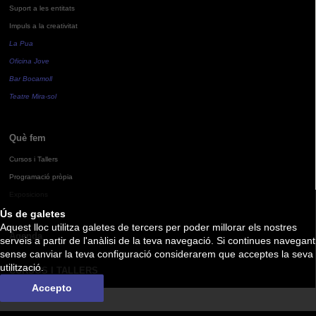
Suport a les entitats
Impuls a la creativitat
La Pua
Oficina Jove
Bar Bocamoll
Teatre Mira-sol
Què fem
Cursos i Tallers
Programació pròpia
Exposicions
Ús de galetes
Aquest lloc utilitza galetes de tercers per poder millorar els nostres
Agenda
serveis a partir de l'anàlisi de la teva navegació. Si continues navegant
sense canviar la teva configuració considerarem que acceptes la seva
utilització.
CURSOS I TALLERS
Accepto