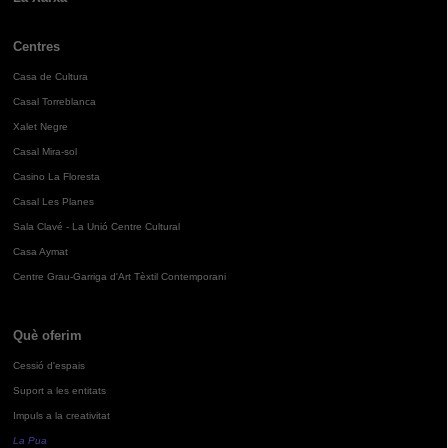
Centres
Casa de Cultura
Casal Torreblanca
Xalet Negre
Casal Mira-sol
Casino La Floresta
Casal Les Planes
Sala Clavé - La Unió Centre Cultural
Casa Aymat
Centre Grau-Garriga d'Art Tèxtil Contemporani
Què oferim
Cessió d'espais
Suport a les entitats
Impuls a la creativitat
La Pua