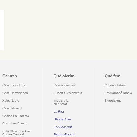
Centres
Què oferim
Què fem
Casa de Cultura
Cessió d'espais
Cursos i Tallers
Casal Torreblanca
Suport a les entitats
Programació pròpia
Xalet Negre
Impuls a la
Exposicions
creativitat
Casal Mira-sol
La Pua
Casino La Floresta
Oficina Jove
Casal Les Planes
Bar Bocamoll
Sala Clavé - La Unió
Centre Cultural
Teatre Mira-sol