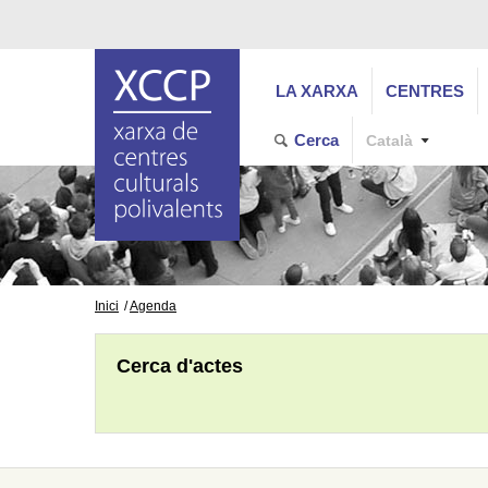
LA XARXA
CENTRES
Cerca
Català
Inici
Agenda
Cerca d'actes