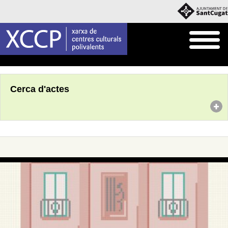
Inici
Agenda
Cerca d'actes