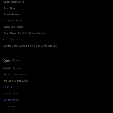
Casal Torreblanca
Xalet Negre
Casal Mira-sol
Casino La Floresta
Casal Les Planes
Sala Clavé - La Unió Centre Cultural
Casa Aymat
Centre Grau-Garriga d'Art Tèxtil Contemporani
Què oferim
Cessió d'espais
Suport a les entitats
Impuls a la creativitat
La Pua
Oficina Jove
Bar Bocamoll
Teatre Mira-sol