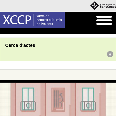
Inici
Agenda
Cerca d'actes