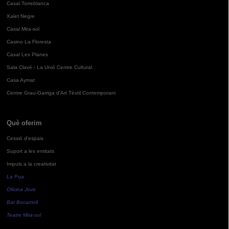
Casal Torreblanca
Xalet Negre
Casal Mira-sol
Casino La Floresta
Casal Les Planes
Sala Clavé - La Unió Centre Cultural
Casa Aymat
Centre Grau-Garriga d'Art Tèxtil Contemporani
Què oferim
Cessió d'espais
Suport a les entitats
Impuls a la creativitat
La Pua
Oficina Jove
Bar Bocamoll
Teatre Mira-sol