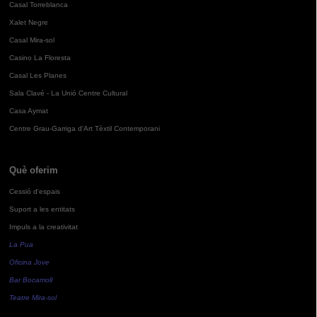
Casal Torreblanca
Xalet Negre
Casal Mira-sol
Casino La Floresta
Casal Les Planes
Sala Clavé - La Unió Centre Cultural
Casa Aymat
Centre Grau-Garriga d'Art Tèxtil Contemporani
Què oferim
Cessió d'espais
Suport a les entitats
Impuls a la creativitat
La Pua
Oficina Jove
Bar Bocamoll
Teatre Mira-sol