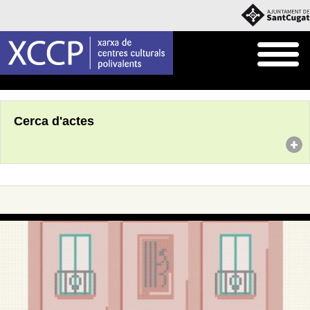
Inici
Agenda
Cerca d'actes