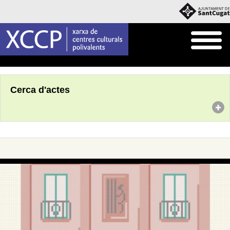
Inici
Agenda
Cerca d'actes