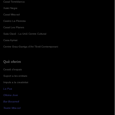
Casal Torreblanca
Xalet Negre
Casal Mira-sol
Casino La Floresta
Casal Les Planes
Sala Clavé - La Unió Centre Cultural
Casa Aymat
Centre Grau-Garriga d'Art Tèxtil Contemporani
Què oferim
Cessió d'espais
Suport a les entitats
Impuls a la creativitat
La Pua
Oficina Jove
Bar Bocamoll
Teatre Mira-sol