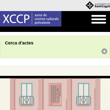
Inici
Agenda
Cerca d'actes