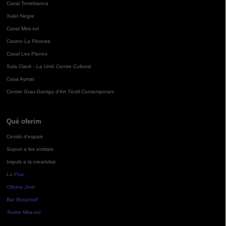
Casal Torreblanca
Xalet Negre
Casal Mira-sol
Casino La Floresta
Casal Les Planes
Sala Clavé - La Unió Centre Cultural
Casa Aymat
Centre Grau-Garriga d'Art Tèxtil Contemporani
Què oferim
Cessió d'espais
Suport a les entitats
Impuls a la creativitat
La Pua
Oficina Jove
Bar Bocamoll
Teatre Mira-sol