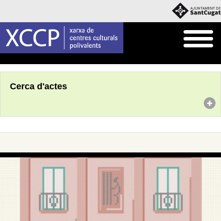
Inici
Agenda
Cerca d'actes