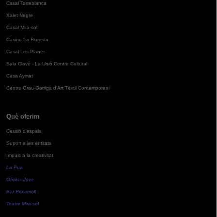
Casal Torreblanca
Xalet Negre
Casal Mira-sol
Casino La Floresta
Casal Les Planes
Sala Clavé - La Unió Centre Cultural
Casa Aymat
Centre Grau-Garriga d'Art Tèxtil Contemporani
Què oferim
Cessió d'espais
Suport a les entitats
Impuls a la creativitat
La Pua
Oficina Jove
Bar Bocamoll
Teatre Mira-sol