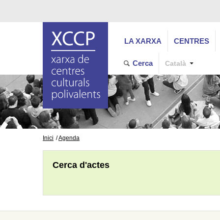
LA XARXA
CENTRES
Cerca
Català
Inici
Agenda
Cerca d'actes