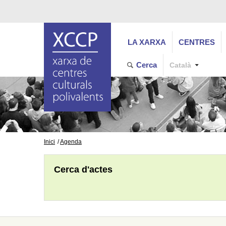
LA XARXA
CENTRES
Cerca
Català
Inici
Agenda
Cerca d'actes