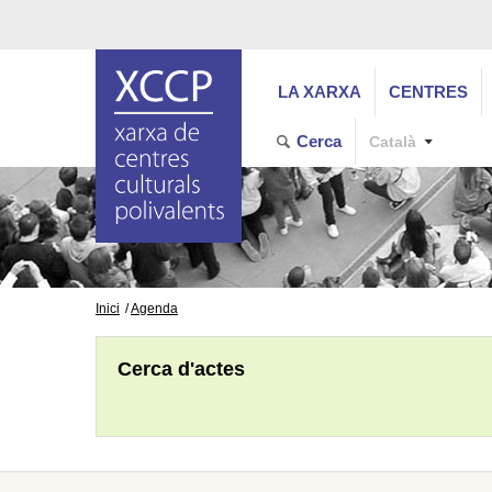
LA XARXA
CENTRES
Cerca
Català
Inici
Agenda
Cerca d'actes