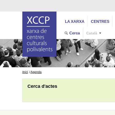
LA XARXA
CENTRES
Cerca
Català
Inici
Agenda
Cerca d'actes