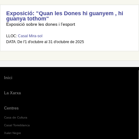
Exposició: "Quan les Dones hi guanyem , hi
guanya tothom"
Exposició sobre les dones i l’esport
LLOC:
Casal Mira-sol
DATA: De l'1 d'octubre al 31 d'octubre de 2025
Inici
La Xarxa
Centres
Casa de Cultura
Casal Torreblanca
Xalet Negre