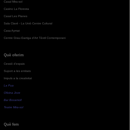
Casal Mira-sol
Casino La Floresta
Casal Les Planes
Sala Clavé - La Unió Centre Cultural
Casa Aymat
Centre Grau-Garriga d'Art Tèxtil Contemporani
Què oferim
Cessió d'espais
Suport a les entitats
Impuls a la creativitat
La Pua
Oficina Jove
Bar Bocamoll
Teatre Mira-sol
Què fem