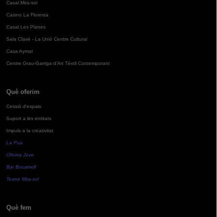
Casal Mira-sol
Casino La Floresta
Casal Les Planes
Sala Clavé - La Unió Centre Cultural
Casa Aymat
Centre Grau-Garriga d'Art Tèxtil Contemporani
Què oferim
Cessió d'espais
Suport a les entitats
Impuls a la creativitat
La Pua
Oficina Jove
Bar Bocamoll
Teatre Mira-sol
Què fem