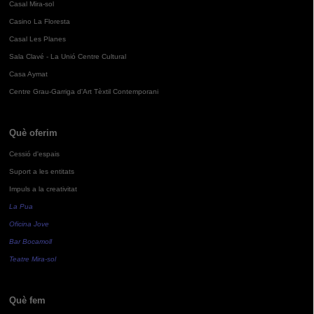
Casal Mira-sol
Casino La Floresta
Casal Les Planes
Sala Clavé - La Unió Centre Cultural
Casa Aymat
Centre Grau-Garriga d'Art Tèxtil Contemporani
Què oferim
Cessió d'espais
Suport a les entitats
Impuls a la creativitat
La Pua
Oficina Jove
Bar Bocamoll
Teatre Mira-sol
Què fem