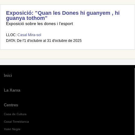
Exposició: "Quan les Dones hi guanyem , hi
guanya tothom"
Exposició sobre les dones i l’esport
LLOC:
Casal Mira-sol
DATA: De l'1 d'octubre al 31 d'octubre de 2025
Inici
La Xarxa
Centres
Casa de Cultura
Casal Torreblanca
Xalet Negre