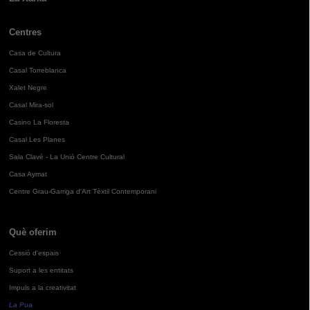
Centres
Casa de Cultura
Casal Torreblanca
Xalet Negre
Casal Mira-sol
Casino La Floresta
Casal Les Planes
Sala Clavé - La Unió Centre Cultural
Casa Aymat
Centre Grau-Garriga d'Art Tèxtil Contemporani
Què oferim
Cessió d'espais
Suport a les entitats
Impuls a la creativitat
La Pua