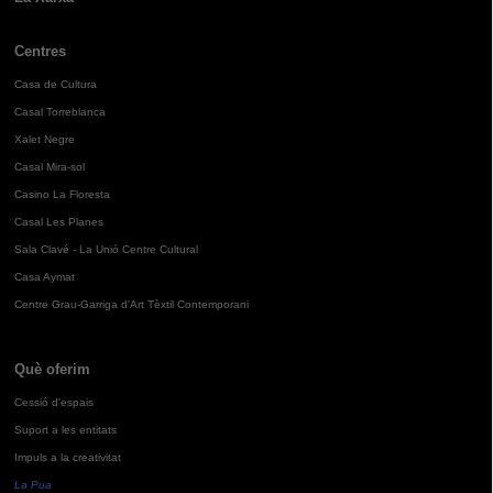
Centres
Casa de Cultura
Casal Torreblanca
Xalet Negre
Casal Mira-sol
Casino La Floresta
Casal Les Planes
Sala Clavé - La Unió Centre Cultural
Casa Aymat
Centre Grau-Garriga d'Art Tèxtil Contemporani
Què oferim
Cessió d'espais
Suport a les entitats
Impuls a la creativitat
La Pua