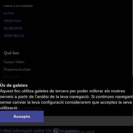
Impuls a la creativitat
La Pua
Oficina Jove
Bar Bocamoll
Teatre Mira-sol
Què fem
Cursos i Tallers
Programació pròpia
Exposicions
Ús de galetes
Aquest lloc utilitza galetes de tercers per poder millorar els nostres
Agenda
serveis a partir de l'anàlisi de la teva navegació. Si continues navegant
sense canviar la teva configuració considerarem que acceptes la seva
utilització.
CURSOS I TALLERS
Accepto
> Més informació sobre l'ús de les galetes
Subscriu-te al butlletí