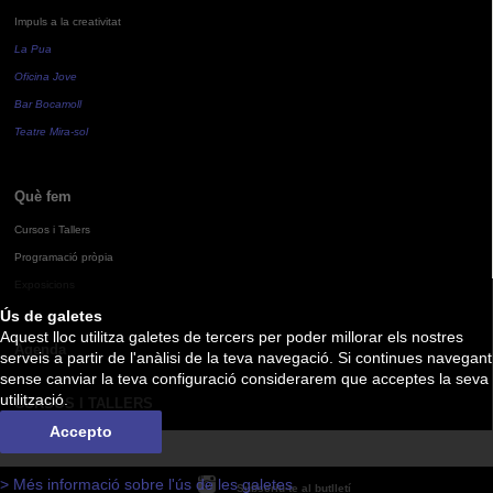
Impuls a la creativitat
La Pua
Oficina Jove
Bar Bocamoll
Teatre Mira-sol
Què fem
Cursos i Tallers
Programació pròpia
Exposicions
Ús de galetes
Aquest lloc utilitza galetes de tercers per poder millorar els nostres
Agenda
serveis a partir de l'anàlisi de la teva navegació. Si continues navegant
sense canviar la teva configuració considerarem que acceptes la seva
utilització.
CURSOS I TALLERS
Accepto
> Més informació sobre l'ús de les galetes
Subscriu-te al butlletí