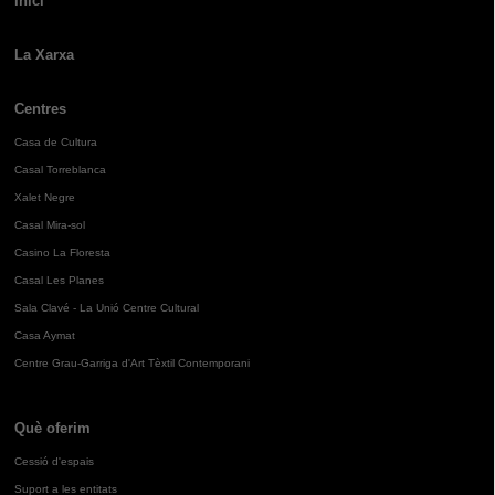
Inici
La Xarxa
Centres
Casa de Cultura
Casal Torreblanca
Xalet Negre
Casal Mira-sol
Casino La Floresta
Casal Les Planes
Sala Clavé - La Unió Centre Cultural
Casa Aymat
Centre Grau-Garriga d'Art Tèxtil Contemporani
Què oferim
Cessió d'espais
Suport a les entitats