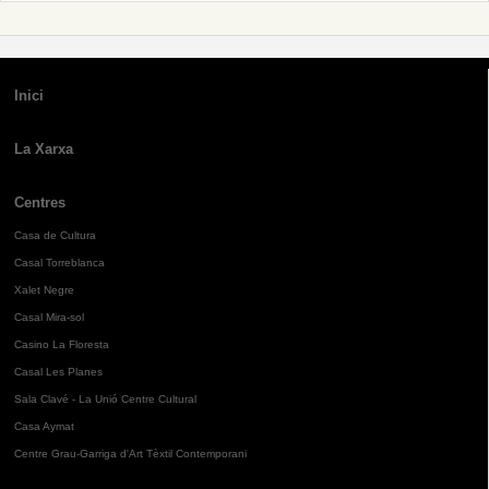
Inici
La Xarxa
Centres
Casa de Cultura
Casal Torreblanca
Xalet Negre
Casal Mira-sol
Casino La Floresta
Casal Les Planes
Sala Clavé - La Unió Centre Cultural
Casa Aymat
Centre Grau-Garriga d'Art Tèxtil Contemporani