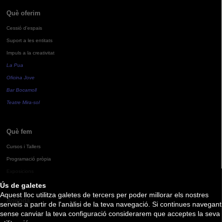
Què oferim
Cessió d'espais
Suport a les entitats
Impuls a la creativitat
La Pua
Oficina Jove
Bar Bocamoll
Teatre Mira-sol
Què fem
Cursos i Tallers
Programació pròpia
Exposicions
Ús de galetes
Aquest lloc utilitza galetes de tercers per poder millorar els nostres
Agenda
serveis a partir de l'anàlisi de la teva navegació. Si continues navegant
sense canviar la teva configuració considerarem que acceptes la seva